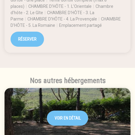
dortoir - une place
|
Tente dortoir complète (max 8
places)
|
CHAMBRE D'HÔTE - 1. L'Orientale
|
Chambre
d'hôte - 2. Le Gîte
|
CHAMBRE D'HÔTE - 3. La
Parme
|
CHAMBRE D'HÔTE - 4. La Provençale
|
CHAMBRE
D'HÔTE - 5. La Romaine
|
Emplacement partagé
RÉSERVER
Nos autres hébergements
VOIR EN DÉTAIL