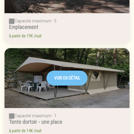
Capacité maximum : 5
Emplacement
à partir de
19€
/nuit
VOIR EN DÉTAIL
Capacité maximum : 1
Tente dortoir - une place
à partir de
14€
/nuit