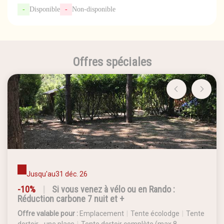
-
Disponible
-
Non-disponible
Offres spéciales
Jusqu'au
31 déc. 26
-10%
|
Si vous venez à vélo ou en Rando :
Réduction carbone 7 nuit et +
Offre valable pour :
Emplacement
|
Tente écolodge
|
Tente