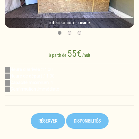
intérieur côté cuisine
55€
à partir de
/nuit
Heure d'arrivée :
14:00
Heure de départ :
11:30
Capacité maximum :
4
Confirmation :
Immédiate
RÉSERVER
DISPONIBILITÉS