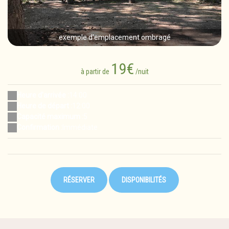
exemple d'emplacement ombragé
19€
à partir de
/nuit
Heure d'arrivée :
14:00
Heure de départ :
12:00
Capacité maximum :
5
Confirmation :
Immédiate
RÉSERVER
DISPONIBILITÉS