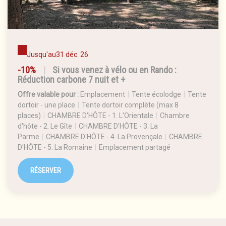
Jusqu'au
31 déc. 26
-10%
|
Si vous venez à vélo ou en Rando :
Réduction carbone 7 nuit et +
Offre valable pour :
Emplacement
|
Tente écolodge
|
Tente
dortoir - une place
|
Tente dortoir complète (max 8
places)
|
CHAMBRE D'HÔTE - 1. L'Orientale
|
Chambre
d'hôte - 2. Le Gîte
|
CHAMBRE D'HÔTE - 3. La
Parme
|
CHAMBRE D'HÔTE - 4. La Provençale
|
CHAMBRE
D'HÔTE - 5. La Romaine
|
Emplacement partagé
RÉSERVER