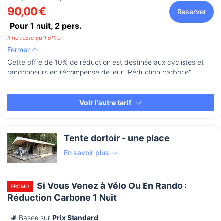
90,00 €
Réserver
Pour 1 nuit,
2
pers.
Il ne reste qu'1 offre
Fermer
Cette offre de 10% de réduction est destinée aux cyclistes et
randonneurs en récompense de leur "Réduction carbone"
Voir l'autre tarif
Tente dortoir - une place
En savoir plus
Si Vous Venez à Vélo Ou En Rando :
PROMO
Réduction Carbone 1 Nuit
Basée sur
Prix Standard