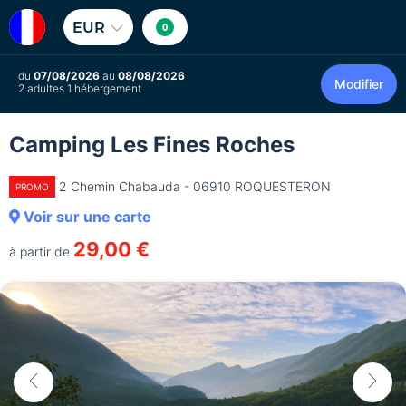
EUR
0
du
07/08/2026
au
08/08/2026
Modifier
2 adultes 1 hébergement
Camping Les Fines Roches
2 Chemin Chabauda - 06910 ROQUESTERON
PROMO
Voir sur une carte
29,00 €
à partir de